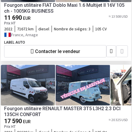
Fourgon utilitaire FIAT Doblo Maxi 1.6 Multijet II 16V 105
ch - 1005KG BUSINESS
11 690
≈ 13 508 USD
EUR
Prix HT
2022
71672 km
diesel
Nombre de siéges:
3
105 CV
France, Arnage
LABEL AUTO
Contacter le vendeur
Fourgon utilitaire RENAULT MASTER 3T5 L3H2 2.3 DCI
135CH CONFORT
17 590
≈ 20 325 USD
EUR
Prix HT