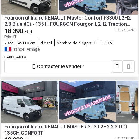
Fourgon utilitaire RENAULT Master Confort F3300 L2H2
2.3 Blue dCi - 135 III FOURGON Fourgon L2H2 Traction
PHASE 3
18 390
≈ 21 250 USD
EUR
Prix HT
2022
45110 km
diesel
Nombre de siéges:
3
135 CV
France, Arnage
LABEL AUTO
Contacter le vendeur
Fourgon utilitaire RENAULT MASTER 3T3 L2H2 2.3 DCI
135CH CONFORT
≈ 21 943 USD