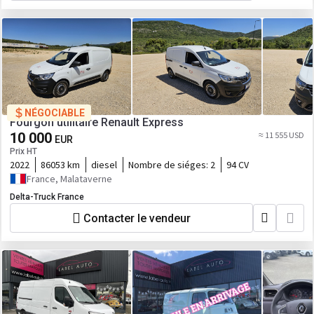
NÉGOCIABLE
Fourgon utilitaire Renault Express
10 000
≈ 11 555 USD
EUR
Prix HT
2022
86053 km
diesel
Nombre de siéges:
2
94 CV
France, Malataverne
Delta-Truck France
Contacter le vendeur