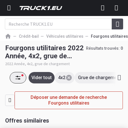
Crédit-bail
Véhicules utilitaires
Fourgons utilitaires
Fourgons utilitaires 2022
Résultats trouvés:
0
Année, 4x2, grue de
chargement occasion en
2022 Année, 4x2, grue de chargement
leasing
Vider tout
4x2
Grue de chargement
Déposer une demande de recherche
Fourgons utilitaires
Offres similaires