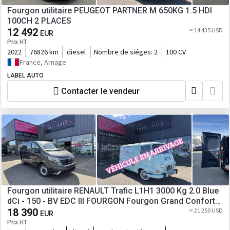
Fourgon utilitaire PEUGEOT PARTNER M 650KG 1.5 HDI
100CH 2 PLACES
12 492
≈ 14 435 USD
EUR
Prix HT
2022
76826 km
diesel
Nombre de siéges:
2
100 CV
France, Arnage
LABEL AUTO
Contacter le vendeur
Fourgon utilitaire RENAULT Trafic L1H1 3000 Kg 2.0 Blue
dCi - 150 - BV EDC III FOURGON Fourgon Grand Confort
L1H1 PHASE 3
18 390
≈ 21 250 USD
EUR
Prix HT