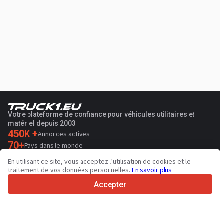
Votre plateforme de confiance pour véhicules utilitaires et
matériel depuis 2003
450K +
Annonces actives
70+
Pays dans le monde
36
Langues prises en charge
En utilisant ce site, vous acceptez l’utilisation de cookies et le
traitement de vos données personnelles.
En savoir plus
4.7/5
Trustpilot
Accepter
Aux vendeurs