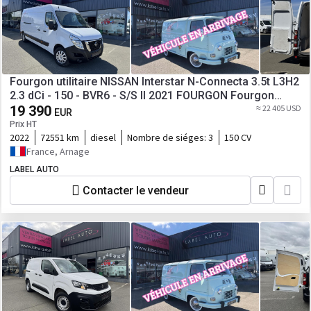
Fourgon utilitaire NISSAN Interstar N-Connecta 3.5t L3H2
2.3 dCi - 150 - BVR6 - S/S II 2021 FOURGON Fourgon
L3H2 Traction PHA
19 390
≈ 22 405 USD
EUR
Prix HT
2022
72551 km
diesel
Nombre de siéges:
3
150 CV
France, Arnage
LABEL AUTO
Contacter le vendeur