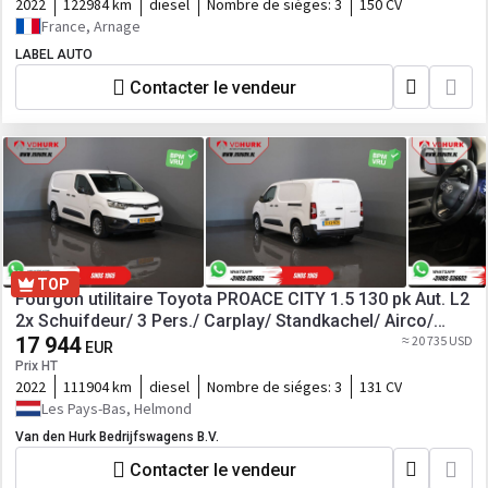
2022
122984 km
diesel
Nombre de siéges:
3
150 CV
France, Arnage
LABEL AUTO
Contacter le vendeur
TOP
Fourgon utilitaire Toyota PROACE CITY 1.5 130 pk Aut. L2
2x Schuifdeur/ 3 Pers./ Carplay/ Standkachel/ Airco/
Camera/ Cruise/ PDC
17 944
≈ 20 735 USD
EUR
Prix HT
2022
111904 km
diesel
Nombre de siéges:
3
131 CV
Les Pays-Bas, Helmond
Van den Hurk Bedrijfswagens B.V.
Contacter le vendeur