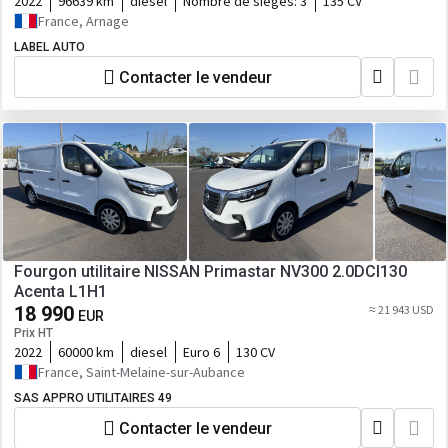
2022
96639 km
diesel
Nombre de siéges:
3
135 CV
France, Arnage
LABEL AUTO
Contacter le vendeur
Fourgon utilitaire NISSAN Primastar NV300 2.0DCI130
Acenta L1H1
18 990
≈ 21 943 USD
EUR
Prix HT
2022
60000 km
diesel
Euro 6
130 CV
France, Saint-Melaine-sur-Aubance
SAS APPRO UTILITAIRES 49
Contacter le vendeur