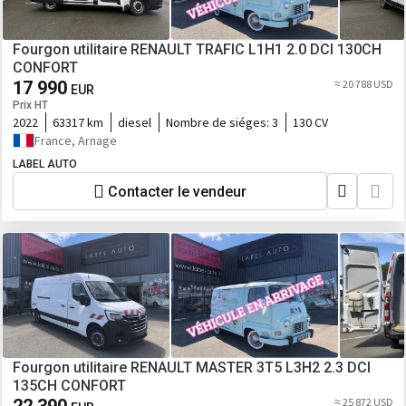
Fourgon utilitaire RENAULT TRAFIC L1H1 2.0 DCI 130CH
CONFORT
17 990
≈ 20 788 USD
EUR
Prix HT
2022
63317 km
diesel
Nombre de siéges:
3
130 CV
France, Arnage
LABEL AUTO
Contacter le vendeur
Fourgon utilitaire RENAULT MASTER 3T5 L3H2 2.3 DCI
135CH CONFORT
≈ 25 872 USD