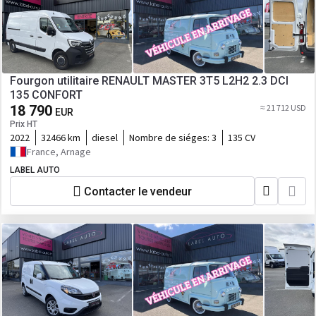
Fourgon utilitaire RENAULT MASTER 3T5 L2H2 2.3 DCI
135 CONFORT
18 790
≈ 21 712 USD
EUR
Prix HT
2022
32466 km
diesel
Nombre de siéges:
3
135 CV
France, Arnage
LABEL AUTO
Contacter le vendeur