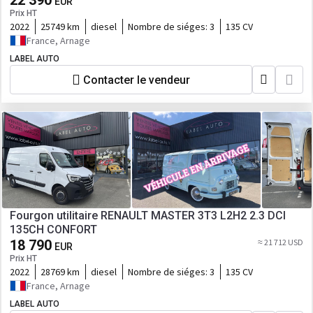
22 390
EUR
Prix HT
2022
25749 km
diesel
Nombre de siéges:
3
135 CV
France, Arnage
LABEL AUTO
Contacter le vendeur
Fourgon utilitaire RENAULT MASTER 3T3 L2H2 2.3 DCI
135CH CONFORT
18 790
≈ 21 712 USD
EUR
Prix HT
2022
28769 km
diesel
Nombre de siéges:
3
135 CV
France, Arnage
LABEL AUTO