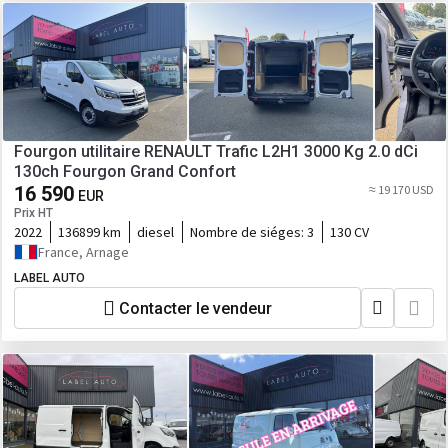
Fourgon utilitaire RENAULT Trafic L2H1 3000 Kg 2.0 dCi
130ch Fourgon Grand Confort
16 590
≈ 19 170 USD
EUR
Prix HT
2022
136899 km
diesel
Nombre de siéges:
3
130 CV
France, Arnage
LABEL AUTO
Contacter le vendeur