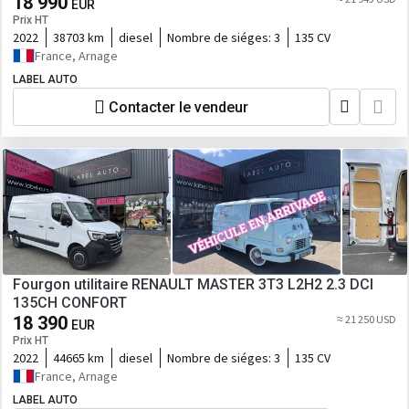
18 990
EUR
Prix HT
2022
38703 km
diesel
Nombre de siéges:
3
135 CV
France, Arnage
LABEL AUTO
Contacter le vendeur
Fourgon utilitaire RENAULT MASTER 3T3 L2H2 2.3 DCI
135CH CONFORT
18 390
≈ 21 250 USD
EUR
Prix HT
2022
44665 km
diesel
Nombre de siéges:
3
135 CV
France, Arnage
LABEL AUTO