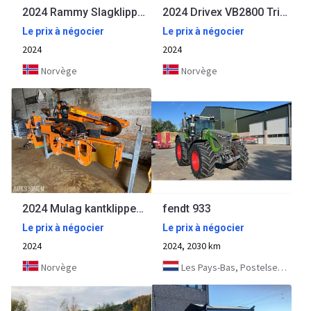
2024 Rammy Slagklipper 120 ATV
2024 Drivex VB2800 Trima+ parallelogram
Le prix à négocier
Le prix à négocier
2024
2024
Norvège
Norvège
2024 Mulag kantklipper / kantslått / krattknuser for traktor
fendt 933
Le prix à négocier
Le prix à négocier
2024
2024, 2030 km
Norvège
Les Pays-Bas, Postelsedijk