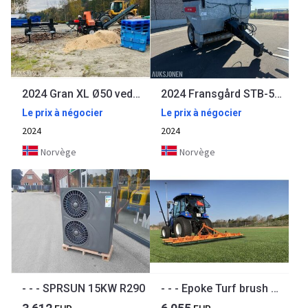
2024 Gran XL Ø50 vedmaskin - hydraulisk stokkebord - joystick
2024 Fransgård STB-5000GA Strøvogn – Hydraulisk presenning – 5.000 liter
Le prix à négocier
Le prix à négocier
2024
2024
Norvège
Norvège
- - - SPRSUN 15KW R290
- - - Epoke Turf brush med rivefjedre