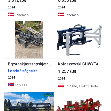
3 612
6 055
EUR
EUR
2024
2024
Danemark
Danemark
Brøyteskjær/snøskjær med hydrauliske sidevinger.
Kołaszewski CHWYTAK DO BEL PIONOWY
1 257
Le prix à négocier
EUR
2024
2024
Norvège
Pologne, 18-420, Jedwabne