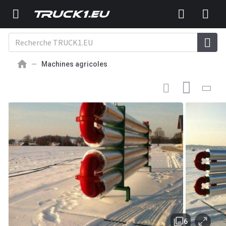
Machines agricoles
MACHINE AGRICOLE NEUF
Hermann Specht BioHeat
6