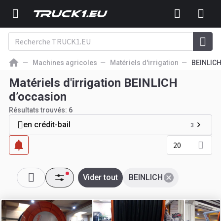
Machines agricoles
Matériels d'irrigation
BEINLIC
Matériels d'irrigation BEINLICH
d’occasion
Résultats trouvés:
6
en crédit-bail
3
20
Vider tout
BEINLICH