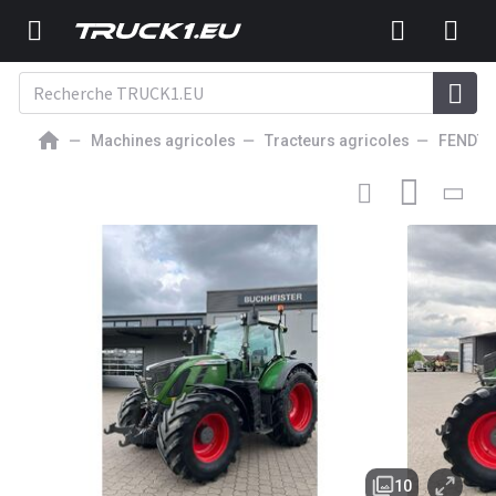
Machines agricoles
Tracteurs agricoles
FENDT
85 500
EUR
TRACTEUR AGRICOLE
Fendt 718 Vario S4 Power
10