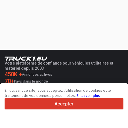
Votre plateforme de confiance pour véhicules utilitaires et
matériel depuis 2003
450K +
Annonces actives
70+
Pays dans le monde
36
Langues prises en charge
En utilisant ce site, vous acceptez l’utilisation de cookies et le
traitement de vos données personnelles.
En savoir plus
4.7/5
Trustpilot
Accepter
Aux vendeurs
Contacter
Services de promotion