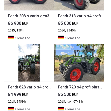
Fendt 208 s vario gen3 power
Fendt 313 vario s4 profi
86 900
85 000
EUR
EUR
2025, 198 h
2016, 3946 h
Allemagne
Allemagne
Fendt 828 vario s4 profiplus
Fendt 720 s4 profi plus, steckache, gps ( 718 722 724 )
84 999
85 500
EUR
EUR
2019, 7499 h
2019, 4x4, 6748 h
Allemagne
Allemagne