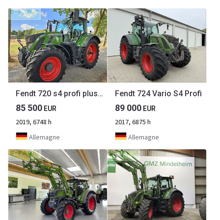
Fendt 720 s4 profi plus, steckache, gps ( 718 722 724 )
Fendt 724 Vario S4 Profi
85 500
89 000
EUR
EUR
2019, 6748 h
2017, 6875 h
Allemagne
Allemagne