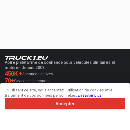
Votre plateforme de confiance pour véhicules utilitaires et
matériel depuis 2003
450K +
Annonces actives
70+
Pays dans le monde
36
Langues prises en charge
En utilisant ce site, vous acceptez l’utilisation de cookies et le
traitement de vos données personnelles.
En savoir plus
4.7/5
Trustpilot
Accepter
Aux vendeurs
Contacter
Services de promotion