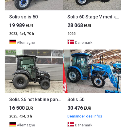
Solis solis 50
Solis 60 Stage V med kabine
19 989
28 068
EUR
EUR
2023, 4x4, 70 h
2026
Allemagne
Danemark
Solis 26 hst kabine panther (black)
Solis 50
16 500
30 476
EUR
EUR
2025, 4x4, 3 h
Demander des infos
Allemagne
Danemark