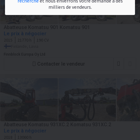
recherche
et nous enverrons votre demande à des
milliers de vendeurs.
Abatteuse Komatsu 901 Komatsu 901
Le prix à négocier
2015
21770 h
190 CV
Finlande, Lavia
Finnblock Europa Oy Ltd
Contacter le vendeur
Abatteuse Komatsu 931XC.2 Komatsu 931XC.2
Le prix à négocier
2018
13060 h