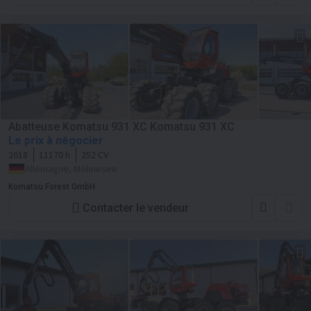
Abatteuse Komatsu 931 XC Komatsu 931 XC
Le prix à négocier
2018
11170 h
252 CV
Allemagne, Möhnesee
Komatsu Forest GmbH
Contacter le vendeur