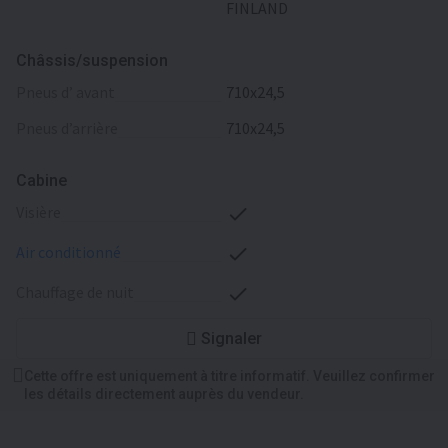
FINLAND
Châssis/suspension
pneus d’ avant
710x24,5
pneus d’arrière
710x24,5
Cabine
visière
air conditionné
chauffage de nuit
Signaler
Cette offre est uniquement à titre informatif. Veuillez confirmer
les détails directement auprès du vendeur.