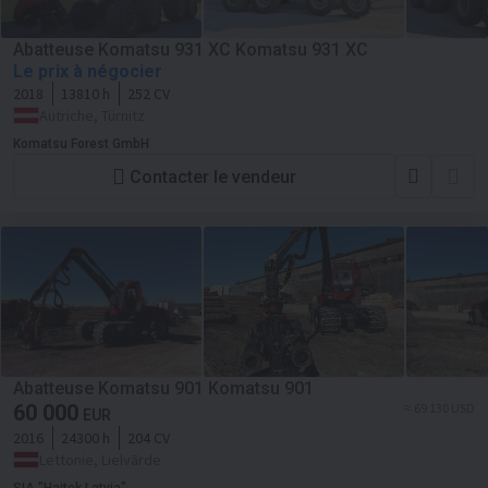
Abatteuse Komatsu 931 XC Komatsu 931 XC
Le prix à négocier
2018
13810 h
252 CV
Autriche, Türnitz
Komatsu Forest GmbH
Contacter le vendeur
Abatteuse Komatsu 901 Komatsu 901
60 000
≈ 69 130 USD
EUR
2016
24300 h
204 CV
Lettonie, Lielvārde