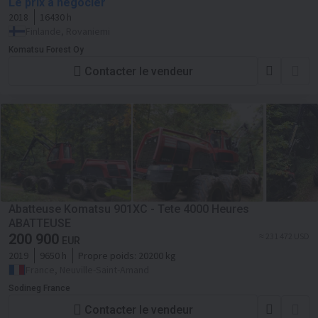
Le prix à négocier
2018
16430 h
Finlande, Rovaniemi
Komatsu Forest Oy
Contacter le vendeur
Abatteuse Komatsu 901XC - Tete 4000 Heures
ABATTEUSE
200 900
≈ 231 472 USD
EUR
2019
9650 h
Propre poids:
20200 kg
France, Neuville-Saint-Amand
Sodineg France
Contacter le vendeur