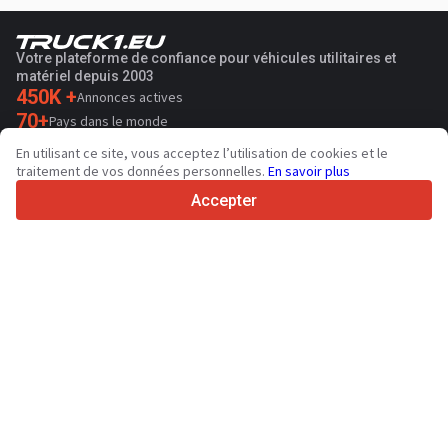
Votre plateforme de confiance pour véhicules utilitaires et
matériel depuis 2003
450K +
Annonces actives
70+
Pays dans le monde
36
Langues prises en charge
En utilisant ce site, vous acceptez l’utilisation de cookies et le
traitement de vos données personnelles.
En savoir plus
4.7/5
Trustpilot
Accepter
Aux vendeurs
Services de promotion
Tarifs aux services payants du site
Assistance
Aux acheteurs
Avis sur les marques