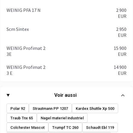
WEINIG PFA 17 N
2 900
EUR
Scm Sintex
2 950
EUR
WEINIG Profimat 2
15 900
3E
EUR
WEINIG Profimat 2
14 900
3 E
EUR
Voir aussi
Polar 92
Strautmann PP 1207
Kardex Shuttle Xp 500
Traub Tnx 65
Nagel materiel industriel
Colchester Mascot
Trumpf TC 260
Schaudt Ebl 119