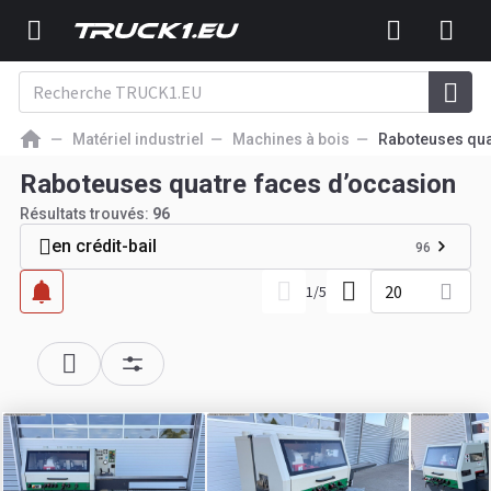
Matériel industriel
Machines à bois
Raboteuses qua
Raboteuses quatre faces d’occasion
Résultats trouvés:
96
en crédit-bail
96
20
1
/
5