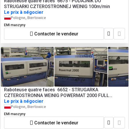
Raboteuse quatre faces 6675 - PODAJNIK DO
STRUGARKI CZTEROSTRONNEJ WEINIG 100m/min
Le prix à négocier
Pologne, Biertowice
EMI maszyny
Contacter le vendeur
Raboteuse quatre faces 6652 - STRUGARKA
CZTEROSTRONNA WEINIG POWERMAT 2000 FULL
POWERLOCK
Le prix à négocier
Pologne, Biertowice
EMI maszyny
Contacter le vendeur