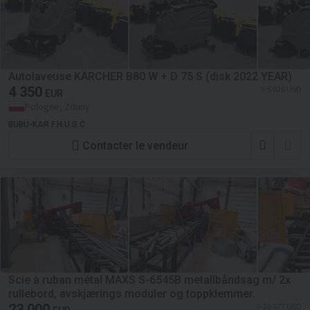
Autolaveuse KÄRCHER B80 W + D 75 S (disk 2022 YEAR)
4 350
≈ 5 026 USD
EUR
Pologne, Zduny
BUBU-KAR F.H.U.S.C
Contacter le vendeur
Scie à ruban métal MAXS S-6545B metallbåndsag m/ 2x
rullebord, avskjærings moduler og toppklemmer.
23 000
≈ 26 577 USD