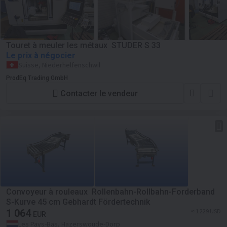
Touret à meuler les métaux STUDER S 33
Le prix à négocier
Suisse, Niederhelfenschwil
ProdEq Trading GmbH
Contacter le vendeur
Convoyeur à rouleaux Rollenbahn-Rollbahn-Forderband
S-Kurve 45 cm Gebhardt Fördertechnik
1 064
≈ 1 229 USD
EUR
Les Pays-Bas, Hazerswoude-Dorp