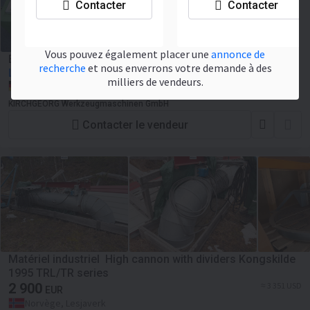
Contacter
Contacter
Vous pouvez également placer une
annonce de
Équipement de ventilation ILT U 20 Dust Exhauster
recherche
et nous enverrons votre demande à des
Le prix à négocier
milliers de vendeurs.
Allemagne, Dreieich
KIRCHGEORG Werkzeugmaschinen GmbH
Contacter le vendeur
Matériel industriel High cannon with dividers Kongskilde
1995 TRL/TR series
2 900
≈ 3 351 USD
EUR
Norvège, Lesjaverk