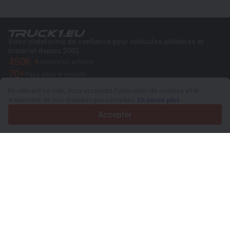
Votre plateforme de confiance pour véhicules utilitaires et
matériel depuis 2003
450K +
Annonces actives
70+
Pays dans le monde
36
Langues prises en charge
En utilisant ce site, vous acceptez l’utilisation de cookies et le
traitement de vos données personnelles.
En savoir plus
4.7/5
Trustpilot
Accepter
Aux vendeurs
Services de promotion
Tarifs aux services payants du site
Assistance
Aux acheteurs
Avis sur les marques