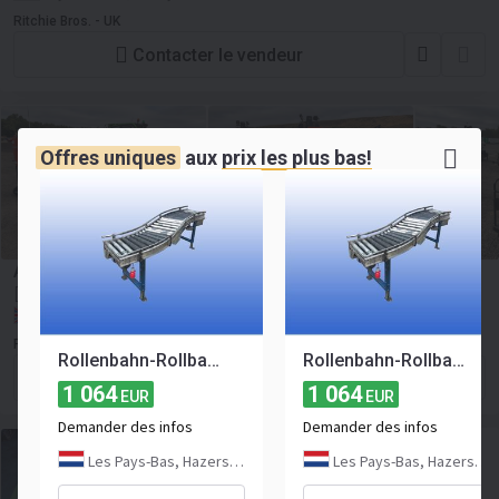
Ritchie Bros. - UK
Contacter le vendeur
Offres uniques
aux
prix les plus bas!
Aspirateur à copeaux Husqvarna C5500 Dust Collector
Enchères
Royaume-Uni, Derby
Ritchie Bros. - UK
Rollenbahn-Rollbahn-Forderband S-Kurve 45 cm Gebhardt Fördertechnik
Rollenbahn-Rollbahn-Forderband S-Kurve 45 cm Gebhardt Fördertechnik
Contacter le vendeur
1 064
1 064
EUR
EUR
Demander des infos
Demander des infos
Les Pays-Bas, Hazerswoude
Les Pays-Bas, Hazerswoude