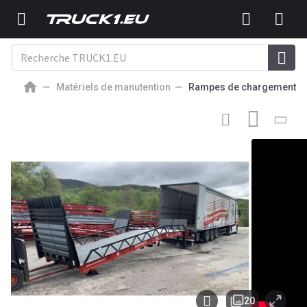
Matériels de manutention
Rampes de chargement
12 950
EUR
RAMPE DE CHARGEMENT NEUF
AZ RAMP STAR- 8T mobile
loading ramp
20