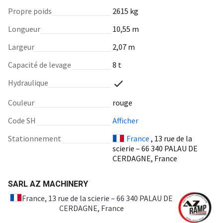
Propre poids
2615 kg
Longueur
10,55 m
Largeur
2,07 m
Capacité de levage
8 t
Hydraulique
Сouleur
rouge
Code SH
Afficher
Stationnement
France
, 13 rue de la
scierie – 66 340 PALAU DE
CERDAGNE, France
SARL AZ MACHINERY
France
, 13 rue de la scierie – 66 340 PALAU DE
CERDAGNE, France