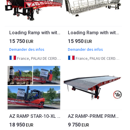
Loading Ramp with with hydraulic folding bridge - AZ RAMP - STAR-OTC- 8T. 8 ton capacity
Loading Ramp with with hydraulic tilting bridge - AZ RAMP - STAR- 8T FULL GALVA
15 750
15 950
EUR
EUR
Demander des infos
Demander des infos
France, PALAU DE CERDAGNE
France, PALAU DE CERDAGNE
AZ RAMP STAR-10-XL mobile loading ramp
AZ RAMP-PRIME PRIME WLO + 8 . Industrial Mobil Loading Ramp
18 950
9 750
EUR
EUR