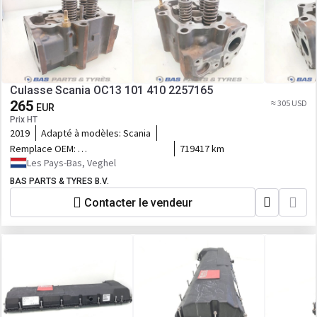
Culasse Scania OC13 101 410 2257165
265
≈ 305 USD
EUR
Prix HT
2019
Adapté à modèles:
Scania
Remplace OEM:
719417 km
2257165,575963,2307304,575990,2619962,2549746,2608566,3077487
Les Pays-Bas, Veghel
BAS PARTS & TYRES B.V.
Contacter le vendeur