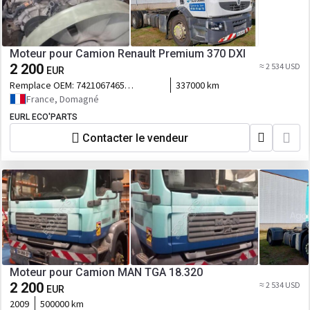
Moteur pour Camion Renault Premium 370 DXI
2 200
≈ 2 534 USD
EUR
Remplace OEM:
7421067465
337000 km
7485000915
France, Domagné
EURL ECO'PARTS
Contacter le vendeur
Moteur pour Camion MAN TGA 18.320
2 200
≈ 2 534 USD
EUR
2009
500000 km