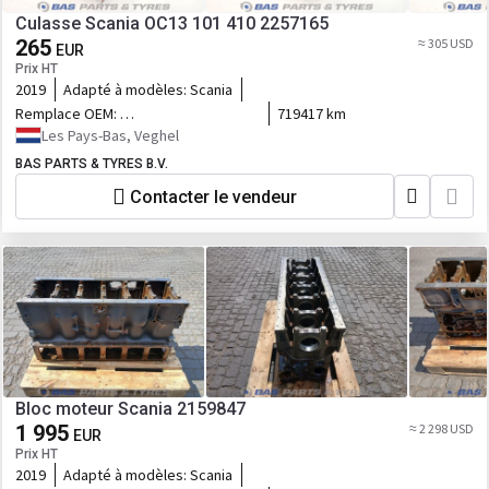
Culasse Scania OC13 101 410 2257165
265
≈ 305 USD
EUR
Prix HT
2019
Adapté à modèles:
Scania
Remplace OEM:
719417 km
2257165,575963,2307304,575990,2619962,2549746,2608566,3077487
Les Pays-Bas, Veghel
BAS PARTS & TYRES B.V.
Contacter le vendeur
Bloc moteur Scania 2159847
1 995
≈ 2 298 USD
EUR
Prix HT
2019
Adapté à modèles:
Scania