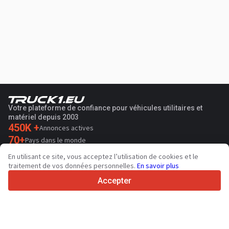
Votre plateforme de confiance pour véhicules utilitaires et
matériel depuis 2003
450K +
Annonces actives
70+
Pays dans le monde
36
Langues prises en charge
En utilisant ce site, vous acceptez l’utilisation de cookies et le
traitement de vos données personnelles.
En savoir plus
4.7/5
Trustpilot
Accepter
Aux vendeurs
Services de promotion