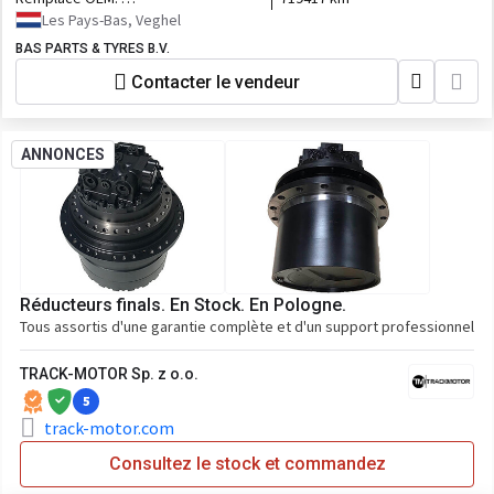
2257165,575963,2307304,575990,2619962,2549746,2608566,3077487
Les Pays-Bas, Veghel
BAS PARTS & TYRES B.V.
Contacter le vendeur
ANNONCES
Réducteurs finals. En Stock. En Pologne.
Tous assortis d'une garantie complète et d'un support professionnel
TRACK-MOTOR Sp. z o.o.
5
track-motor.com
Consultez le stock et commandez