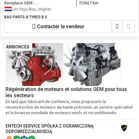
Remplace OEM:
719417 km
2159847,2225331,2364500
Les Pays-Bas, Veghel
BAS PARTS & TYRES B.V.
Contacter le vendeur
ANNONCES
Régénération de moteurs et solutions OEM pour tous
les secteurs
En tant que fabricant de confiance, nous proposons la
reconstruction de moteurs de haute précision, un service spécialisé
et la livraison mondiale de moteurs neufs et reconditionnés
ENTECH SERVICE SPÓŁKA Z OGRANICZONĄ
ODPOWIEDZIALNOŚCIĄ