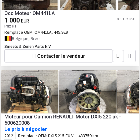
Occ Moteur OM441LA
1 000
≈ 1 152 USD
EUR
Prix HT
Remplace OEM:
OM441LA, 445.929
Belgique, Bree
Smeets & Zonen Parts N.V.
Contacter le vendeur
Moteur pour Camion RENAULT Motor DXI5 220 pk -
500620008
Le prix à négocier
2012
Remplace OEM:
DXI 5 215-EU V
433750 km