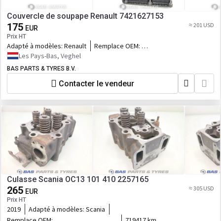
Couvercle de soupape Renault 7421627153
175
≈ 201 USD
EUR
Prix HT
Adapté à modèles:
Renault
Remplace OEM:
7421627153,7421778345,76577197_RVI,RVI
Les Pays-Bas, Veghel
BAS PARTS & TYRES B.V.
Contacter le vendeur
Culasse Scania OC13 101 410 2257165
265
≈ 305 USD
EUR
Prix HT
2019
Adapté à modèles:
Scania
Remplace OEM:
719417 km