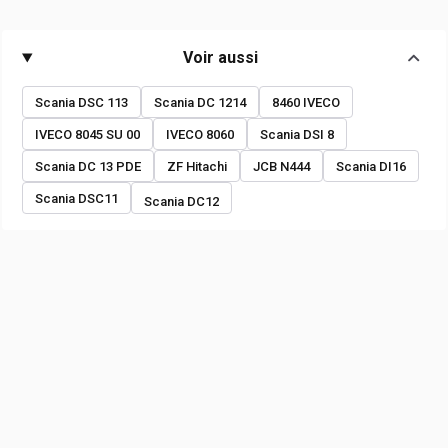
Voir aussi
Scania DSC 113
Scania DC 1214
8460 IVECO
IVECO 8045 SU 00
IVECO 8060
Scania DSI 8
Scania DC 13 PDE
ZF Hitachi
JCB N444
Scania DI16
Scania DSC11
Scania DC12