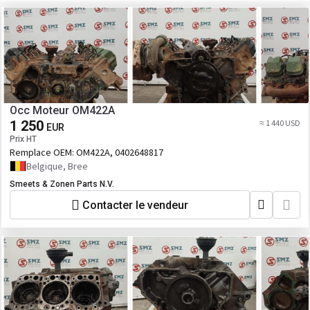
Occ Moteur OM422A
1 250
≈ 1 440 USD
EUR
Prix HT
Remplace OEM:
OM422A, 0402648817
Belgique, Bree
Smeets & Zonen Parts N.V.
Contacter le vendeur