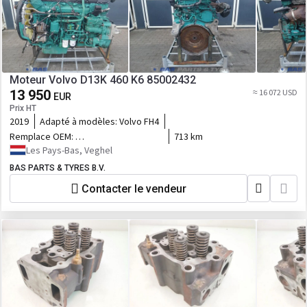
Moteur Volvo D13K 460 K6 85002432
13 950
≈ 16 072 USD
EUR
Prix HT
2019
Adapté à modèles:
Volvo FH4
Remplace OEM:
713 km
85002432,85022334,23489240,23420948,23490252,7423830349,23859377
Les Pays-Bas, Veghel
BAS PARTS & TYRES B.V.
Contacter le vendeur