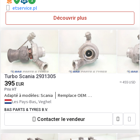
1
etservice.pl
Découvrir plus
Turbo Scania 2931305
395
≈ 455 USD
EUR
Prix HT
Adapté à modèles:
Scania
Remplace OEM:
2931305,2750037,2668667
Les Pays-Bas, Veghel
BAS PARTS & TYRES B.V.
Contacter le vendeur