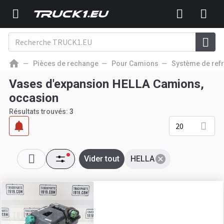
Pièces de rechange
Pour Camions
Système de ref
Vases d'expansion HELLA Camions,
occasion
Résultats trouvés:
3
20
Vider tout
HELLA