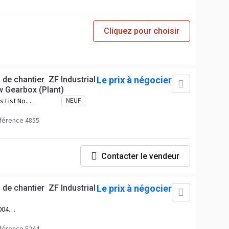
Cliquez pour choisir
 de chantier ZF Industrial
Le prix à négocier
 Gearbox (Plant)
s List No.
NEUF
rs Part No.
. 8676200
férence 4855
Contacter le vendeur
 de chantier ZF Industrial
Le prix à négocier
 004
4012
férence 5244