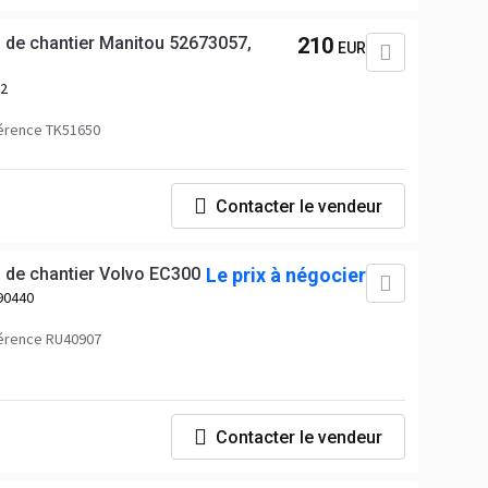
s de chantier Manitou 52673057,
210
EUR
12
érence TK51650
Contacter le vendeur
s de chantier Volvo EC300
Le prix à négocier
90440
érence RU40907
Contacter le vendeur