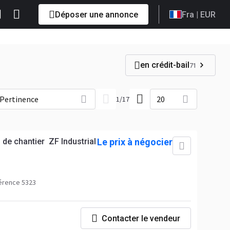
Déposer une annonce
Fra
| EUR
en crédit-bail
71
Pertinence
20
1
/
17
 de chantier ZF Industrial
Le prix à négocier
érence 5323
Contacter le vendeur