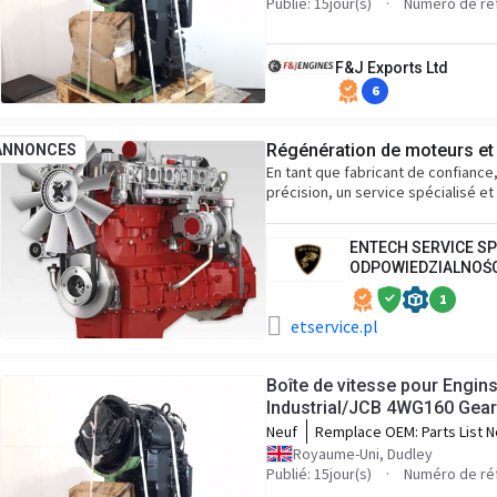
403/L5634 Serial No. 84282
Publié: 15jour(s)
Numéro de ré
F&J Exports Ltd
6
Régénération de moteurs et
ANNONCES
En tant que fabricant de confianc
précision, un service spécialisé e
ENTECH SERVICE S
ODPOWIEDZIALNOŚ
1
etservice.pl
Boîte de vitesse pour Engin
Industrial/JCB 4WG160 Gear
Neuf
Remplace OEM:
Parts List N
4656054318 Customers Part
Royaume-Uni, Dudley
403/L5634 Serial No. 84282
Publié: 15jour(s)
Numéro de ré