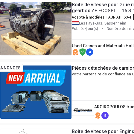
Boîte de vitesse pour Grue 
gearbox ZF ECOSPLIT 16 S 
Adapté à modèles:
FAUN ATF 60-4
Les Pays-Bas, Sassenheim
Publié: 4jour(s)
Numéro de réfé
Used Cranes and Materials Holl
4
Pièces détachées de camio
ANNONCES
Votre partenaire de confiance en
ARGIROPOULOS truc
9
Boîte de vitesse pour Engin