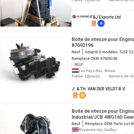
F&J Exports Ltd
6
Boîte de vitesse pour Engin
87693196
Neuf
Adapté à modèles:
521E 52
W110B 521G2 W110TC
Remplace OEM:
87693196
NEUF
Les Pays-Bas, Wouw
Publié: 13jour(s)
Numéro de ré
J. & TH. VAN DER VELDT B.V.
11
Boîte de vitesse pour Engin
Industrial/JCB 4WG160 Gear
Neuf
Remplace OEM:
Parts List N
4656054318 Customers Part
Royaume-Uni, Dudley