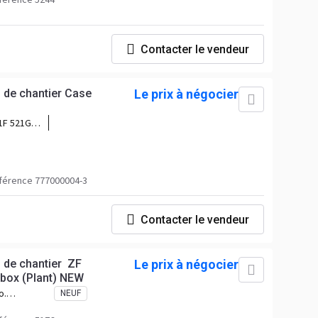
Contacter le vendeur
s de chantier Case
Le prix à négocier
1F 521G
férence 777000004-3
Contacter le vendeur
s de chantier ZF
Le prix à négocier
box (Plant) NEW
o.
NEUF
 No.