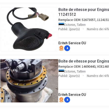
Boîte de vitesse pour Engin
11241512
Remplace OEM:
52673057, 112415
Estonie, Tallinn
Publié: 2jour(s)
Numéro de réf
Eriteh Service OU
4
Boîte de vitesse pour Engin
Remplace OEM:
14690440, VOE146
Estonie, Tallinn
Publié: 2jour(s)
Numéro de réf
Eriteh Service OU
4