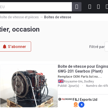
Boîte de vitesse et pièces
Boîtes de vitesse
ier, occasion
Filtré par
S'abonner
Boîte de vitesse pour Engins
6WG-201 Gearbox (Plant)
Remplace OEM:
Parts list no.
4644036212
Royaume-Uni, Dudley
Publié: 2jour(s)
Numéro de réf
F&J Exports Ltd
6