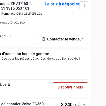
mobile ZF ATF 60-4
Le prix à négocier
151 1315 053 101
Remplace OEM:
1315 053 101
rence TA 001 100
and B.V.
Contacter le vendeur
n d’occasion haut de gamme
 Grèce pour les pièces détachées Mercedes-Benz et MAN
k parts
Découvrir plus
s de chantier Volvo EC360
3 240
EUR