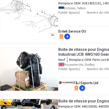
Remplace OEM:
VOE14551151, 145
Estonie, Tallinn
Publié: 6jour(s)
Numéro de réf
Eriteh Service OU
4
Boîte de vitesse pour Engin
Industrial/JCB 4WG160 Gear
Neuf
Remplace OEM:
Parts List N
4656054318 Customers Part
Royaume-Uni, Dudley
403/L5634 Serial No. 84282
Publié: 6jour(s)
Numéro de réf
F&J Exports Ltd
6
Boîte de vitesse pour Engin
Remplace OEM:
440/30500, 440305