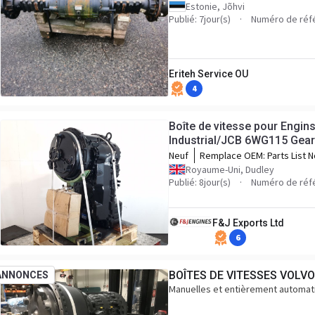
9812/0060, 98120060, 43.168:1, 431
Estonie, Jõhvi
440/M4521, 458/M4508, 458/M4509
Publié: 7jour(s)
Numéro de réf
458/11
Eriteh Service OU
4
Boîte de vitesse pour Engin
Industrial/JCB 6WG115 Gea
SPEC
Neuf
Remplace OEM:
Parts List N
4656006133 Customers Part
Royaume-Uni, Dudley
400/B3740 Serial No. 62051
Publié: 8jour(s)
Numéro de réf
F&J Exports Ltd
6
BOÎTES DE VITESSES VOLV
ANNONCES
Manuelles et entièrement automati