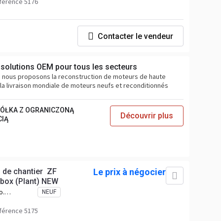
41
férence 5176
Contacter le vendeur
 solutions OEM pour tous les secteurs
e, nous proposons la reconstruction de moteurs de haute
t la livraison mondiale de moteurs neufs et reconditionnés
PÓŁKA Z OGRANICZONĄ
Découvrir plus
CIĄ
s de chantier ZF
Le prix à négocier
box (Plant) NEW
o.
NEUF
 No.
43
férence 5175