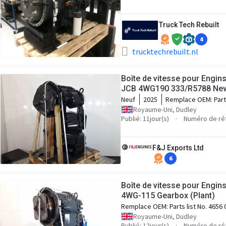
Truck Tech Rebuilt
4
trucktechrebuilt.nl
Boîte de vitesse pour Engins
JCB 4WG190 333/R5788 New
Neuf
2025
Remplace OEM:
Part
4657024152 Custome
Royaume-Uni, Dudley
333/R5788 Serial No
Publié: 11jour(s)
Numéro de ré
F&J Exports Ltd
6
Boîte de vitesse pour Engins
4WG-115 Gearbox (Plant)
Remplace OEM:
Parts list No. 4656
004 Ratio. 4.012-0.619 Serial No. 53
Royaume-Uni, Dudley
Publié: 12jour(s)
Numéro de ré