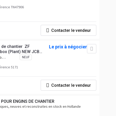
68.1,
,
érence TN47906
Contacter le vendeur
s de chantier ZF
Le prix à négocier
rbox (Plant) NEW JCB
o.
NEUF
 No.
96
érence 5171
Contacter le vendeur
O POUR ENGINS DE CHANTIER
ques, neuves et reconstruites en stock en Hollande