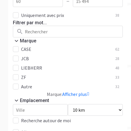
—
Uniquement avec prix
38
Filtrer par mot...
Marque
CASE
62
JCB
28
LIEBHERR
48
ZF
33
Autre
32
Marque:
Afficher plus
Emplacement
Recherche autour de moi