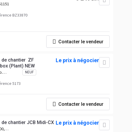
51151
érence BZ33870
Contacter le vendeur
s de chantier ZF
Le prix à négocier
box (Plant) NEW
o.
NEUF
 No.
40
érence 5173
Contacter le vendeur
s de chantier JCB Midi-CX
Le prix à négocier
00,