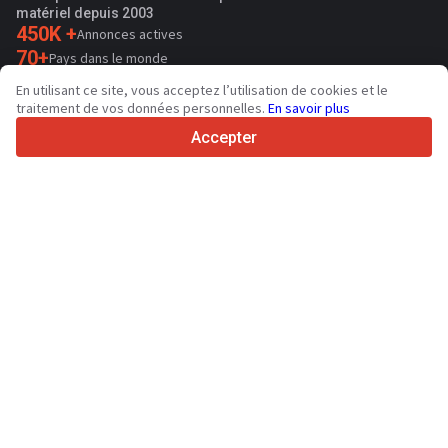
matériel depuis 2003
450K +
Annonces actives
70+
Pays dans le monde
36
Langues prises en charge
En utilisant ce site, vous acceptez l’utilisation de cookies et le
traitement de vos données personnelles.
En savoir plus
4.7/5
Trustpilot
Accepter
Aux vendeurs
Contacter
Services de promotion
Tarifs aux services payants du site
Assistance
Aux acheteurs
Avis sur les marques
Spécifications et données techniques
Salons