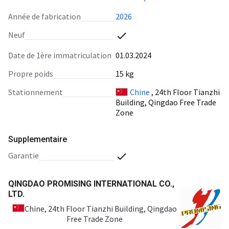
Turbine for Loader, Torque
Converter Turbine for China
Année de fabrication
2026
Loader, Torque Converter
Turbine for Wheel Loader
Neuf
ZL926, Torque Converter
Turbine for China Loader
Date de 1ère immatriculation
01.03.2024
ZL18F, Torque Converter
Propre poids
Turbine for China Loader
15 kg
ZL920, Torque Converter
Stationnement
Chine
, 24th Floor Tianzhi
Turbine for China Wheel
Building, Qingdao Free Trade
Loader ZL20F, Torque
Zone
Converter Turbine for China
Loader ZL18F, Torque
Converter Turbine for China
Supplementaire
Loader ZL20, Torque Conver
garantie
QINGDAO PROMISING INTERNATIONAL CO.,
LTD.
Chine
, 24th Floor Tianzhi Building, Qingdao
Free Trade Zone