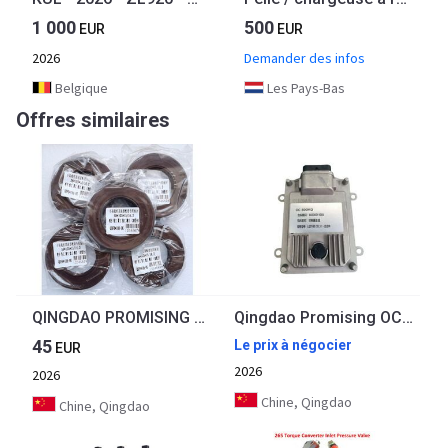
1 000
500
EUR
EUR
2026
Demander des infos
Belgique
Les Pays-Bas
Offres similaires
QINGDAO PROMISING Oil Seal for Chinese Wheel Loaders
Qingdao Promising OCEANUS OC-800MD TCU Electronic Controller
45
Le prix à négocier
EUR
2026
2026
Chine, Qingdao
Chine, Qingdao