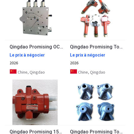
Qingdao Promising OCEANUS OC-821HC Control Valve
Qingdao Promising Torque Converter Inlet/Outlet Pressure Valve for China Loader
Le prix à négocier
Le prix à négocier
2026
2026
Chine, Qingdao
Chine, Qingdao
Qingdao Promising 15F Gearbox Valve for China Loader
Qingdao Promising Torque Converter End Cover for China Loader