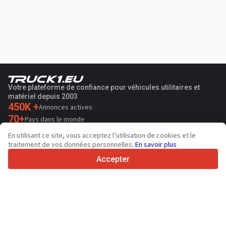
Votre plateforme de confiance pour véhicules utilitaires et
matériel depuis 2003
450K +
Annonces actives
70+
Pays dans le monde
36
Langues prises en charge
En utilisant ce site, vous acceptez l’utilisation de cookies et le
traitement de vos données personnelles.
En savoir plus
4.7/5
Trustpilot
Accepter
Aux vendeurs
Services de promotion
Tarifs aux services payants du site