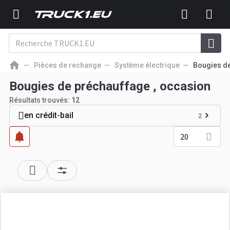
Pièces de rechange
Système électrique
Bougies d
Bougies de préchauffage , occasion
Résultats trouvés:
12
en crédit-bail
2
20