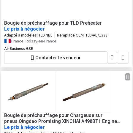
Bougie de préchauffage pour TLD Preheater
Le prix à négocier
Adapté à modèles:
TLD NBL
Remplace OEM:
TLD/AL71333
France, Roissy-en-France
Air Business GSE
Contacter le vendeur
Bougie de préchauffage pour Chargeuse sur
pneus Qingdao Promising XINCHAI A498BT1 Engine
Genuine Heater Plug 24V
Le prix à négocier