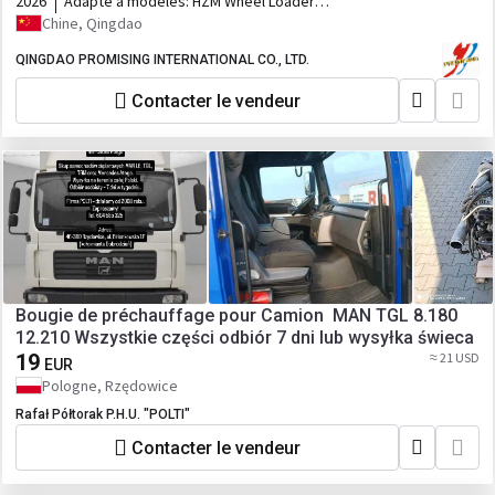
2026
Adapté à modèles:
HZM Wheel Loader,
WOLF Wheel Loader, EVERUN Wheel
Chine, Qingdao
Loader, HYTEC Wheel Loader, HERACLES
Wheel Loader, SOCMA Wheel Loader,
QINGDAO PROMISING INTERNATIONAL CO., LTD.
CASER Wheel Loader, TRANER Wheel
Contacter le vendeur
Loader, KINGWAY Wheel Loader, FLAND
Wheel Loader, BLANCHE Wheel Loader,
MACHPRO Skid Steer Loader, ALT Wheel
Loader
Bougie de préchauffage pour Camion MAN TGL 8.180
12.210 Wszystkie części odbiór 7 dni lub wysyłka świeca
19
≈ 21 USD
EUR
Pologne, Rzędowice
Rafał Półtorak P.H.U. "POLTI"
Contacter le vendeur