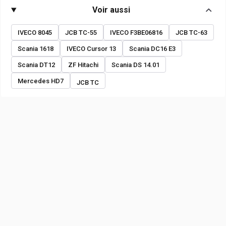
Voir aussi
IVECO 8045
JCB TC-55
IVECO F3BE06816
JCB TC-63
Scania 1618
IVECO Cursor 13
Scania DC16 E3
Scania DT12
ZF Hitachi
Scania DS 14.01
Mercedes HD7
JCB TC