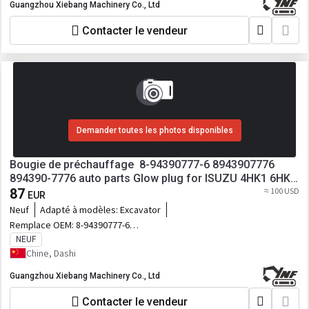
Guangzhou Xiebang Machinery Co., Ltd
Contacter le vendeur
Demander toutes les photos disponibles
Bougie de préchauffage 8-94390777-6 8943907776
894390-7776 auto parts Glow plug for ISUZU 4HK1 6HK1
87
Diesel Engine Spare Parts
≈ 100 USD
EUR
Neuf
Adapté à modèles:
Excavator
Remplace OEM:
8-94390777-6
8943907776 894390-7776
NEUF
Chine, Dashi
Guangzhou Xiebang Machinery Co., Ltd
Contacter le vendeur