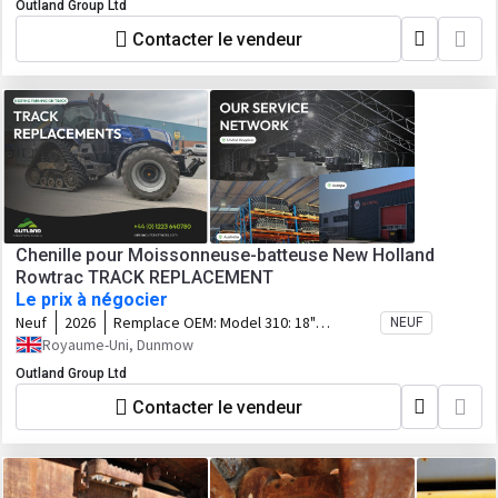
Outland Group Ltd
Contacter le vendeur
Chenille pour Moissonneuse-batteuse New Holland
Rowtrac TRACK REPLACEMENT
Le prix à négocier
Neuf
2026
Remplace OEM:
Model 310: 18"
NEUF
AT152P457044N51, 24"
Royaume-Uni, Dunmow
AT152P610044N51, 30"
Outland Group Ltd
AT152P762044N51 Model 340: 18"
AT152P457044N51, 24"
Contacter le vendeur
AT152P610044N51, 30"
AT152P762044N51 Model 370: 18"
AT152P457044N51, 24"
AT152P610044N51, 30"