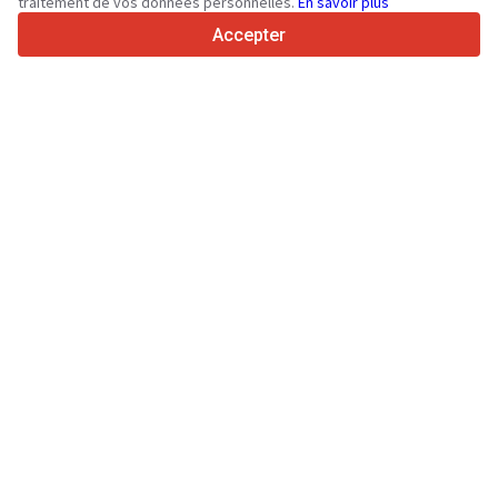
traitement de vos données personnelles.
En savoir plus
4.7/5
Trustpilot
Accepter
Aux vendeurs
Services de promotion
Tarifs aux services payants du site
Assistance
Aux acheteurs
Avis sur les marques
Spécifications et données techniques
Salons
Crédit-bail
Informations
À propos de Truck1