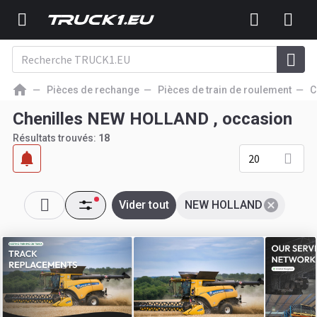
Pièces de rechange
Pièces de train de roulement
C
Chenilles NEW HOLLAND , occasion
Résultats trouvés:
18
20
Vider tout
NEW HOLLAND