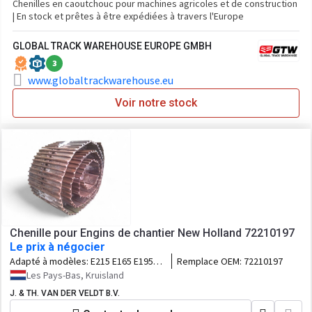
Chenilles en caoutchouc pour machines agricoles et de construction
| En stock et prêtes à être expédiées à travers l'Europe
GLOBAL TRACK WAREHOUSE EUROPE GMBH
3
www.globaltrackwarehouse.eu
Voir notre stock
Chenille pour Engins de chantier New Holland 72210197
Le prix à négocier
Adapté à modèles:
E215 E165 E195
Remplace OEM:
72210197
RH5.6 RH6.6 E215B E195B RHPLUS
Les Pays-Bas, Kruisland
J. & TH. VAN DER VELDT B.V.