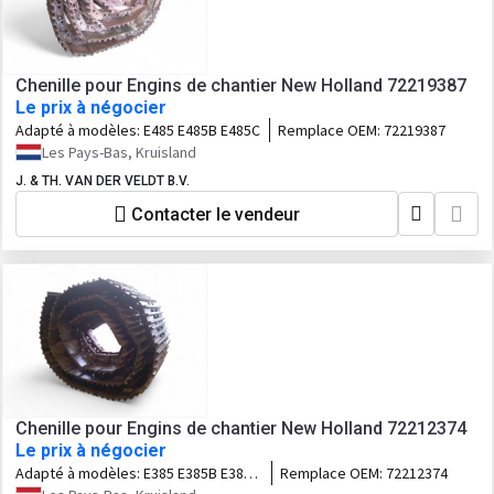
Chenille pour Engins de chantier New Holland 72219387
Le prix à négocier
Adapté à modèles:
E485 E485B E485C
Remplace OEM:
72219387
Les Pays-Bas, Kruisland
J. & TH. VAN DER VELDT B.V.
Contacter le vendeur
Chenille pour Engins de chantier New Holland 72212374
Le prix à négocier
Adapté à modèles:
E385 E385B E385C
Remplace OEM:
72212374
RH12.6