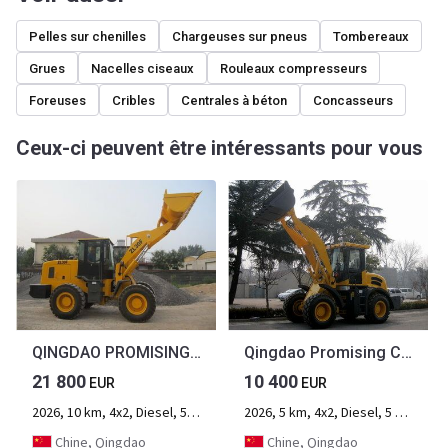
Pelles sur chenilles
Chargeuses sur pneus
Tombereaux
Grues
Nacelles ciseaux
Rouleaux compresseurs
Foreuses
Cribles
Centrales à béton
Concasseurs
Ceux-ci peuvent être intéressants pour vous
QINGDAO PROMISING CE Front Loader ZL30F
Qingdao Promising Compact CE Wheel Loader ZL18F
21 800
10 400
EUR
EUR
2026, 10 km, 4x2, Diesel, 5 h, 2-essieu
2026, 5 km, 4x2, Diesel, 5 h, 2-essieu
Chine, Qingdao
Chine, Qingdao