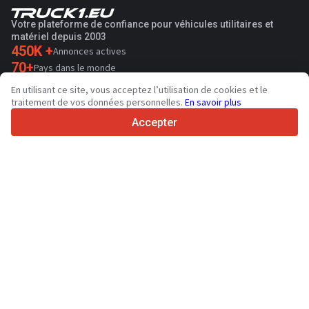
Votre plateforme de confiance pour véhicules utilitaires et
matériel depuis 2003
450K +
Annonces actives
70+
Pays dans le monde
36
Langues prises en charge
En utilisant ce site, vous acceptez l’utilisation de cookies et le
traitement de vos données personnelles.
En savoir plus
4.7/5
Trustpilot
Accepter
Aux vendeurs
Contacter
Services de promotion
Tarifs aux services payants du site
Assistance
Aux acheteurs
Avis sur les marques
Spécifications et données techniques