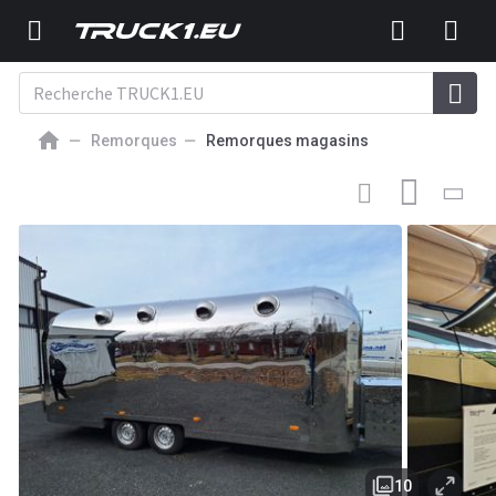
Remorques
Remorques magasins
35 000
EUR
REMORQUE MAGASIN NEUF
Deli Star Trailer American 5800 -
EU standards
10