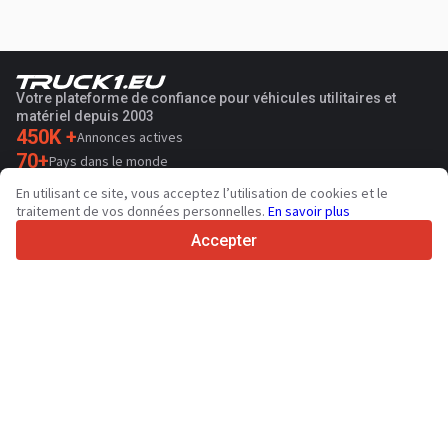
Votre plateforme de confiance pour véhicules utilitaires et
matériel depuis 2003
450K +
Annonces actives
70+
Pays dans le monde
36
Langues prises en charge
En utilisant ce site, vous acceptez l’utilisation de cookies et le
traitement de vos données personnelles.
En savoir plus
4.7/5
Trustpilot
Accepter
Aux vendeurs
Contacter
Services de promotion
Tarifs aux services payants du site
Assistance
Aux acheteurs