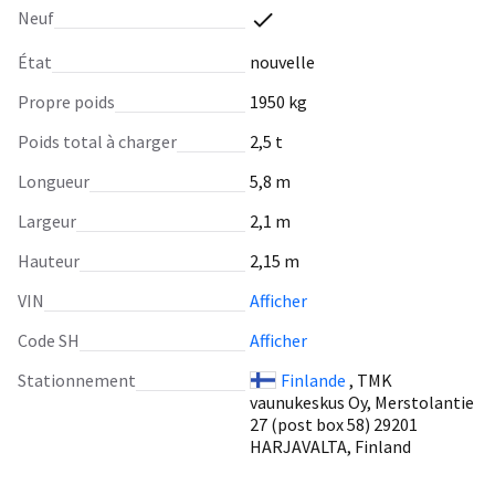
Neuf
État
nouvelle
Propre poids
1950 kg
Poids total à charger
2,5 t
Longueur
5,8 m
Largeur
2,1 m
Hauteur
2,15 m
VIN
Afficher
Code SH
Afficher
Stationnement
Finlande
, TMK
vaunukeskus Oy, Merstolantie
27 (post box 58) 29201
HARJAVALTA, Finland