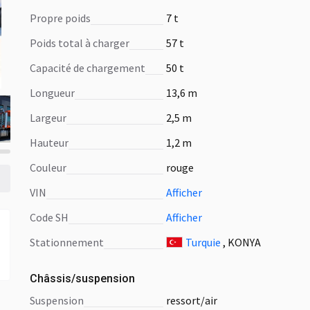
Propre poids
7 t
Poids total à charger
57 t
Capacité de chargement
50 t
Longueur
13,6 m
Largeur
2,5 m
Hauteur
1,2 m
Сouleur
rouge
VIN
Afficher
Code SH
Afficher
Stationnement
Turquie
, KONYA
Châssis/suspension
suspension
ressort/air