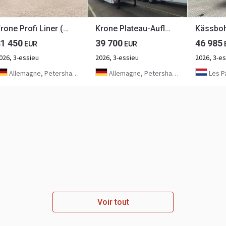
Krone Profi Liner (SDP 27) MEGA
Krone Plateau-Auflieger - Lenkachse + Stapleraufnahme
31 450
39 700
46 985
EUR
EUR
026, 3-essieu
2026, 3-essieu
2026, 3-e
Allemagne, Petershagen
Allemagne, Petershagen
Les P
Voir tout