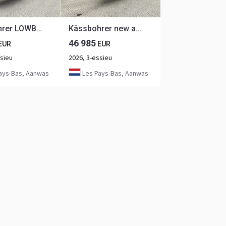
Kässbohrer LOWBED new and unused Heavy-Duty flatbed / 690cm extendable / steering axle / discbrakes / NL-trailer / APK: 04-2027
Kässbohrer new and unused Heavy-Duty flatbed / 690cm extendable / steering axle / lift axle / twistlocks / timberstakes / NL-trailer / APK:
46 985
EUR
EUR
ssieu
2026, 3-essieu
ays-Bas, Aanwas
Les Pays-Bas, Aanwas