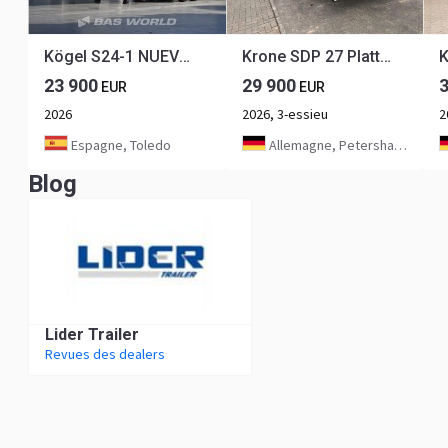
Kögel S24-1 NUEVO! Eje Elevador Mamparas laterales
Krone SDP 27 Plattform Auflieger
23 900
29 900
EUR
EUR
2026
2026, 3-essieu
2
Espagne, Toledo
Allemagne, Petershagen
Blog
Lider Trailer
Revues des dealers