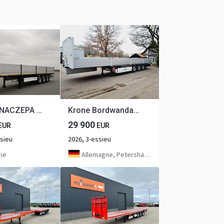
Wielton NACZEPA BURTOWA / DO BUDOWLANKI / NOWA / 2026 R / DOSTĘPNA OD RĘ
Krone Bordwandauflieger Sofort Verfügbar
29 900
EUR
EUR
ssieu
2026, 3-essieu
ie
Allemagne, Petershagen