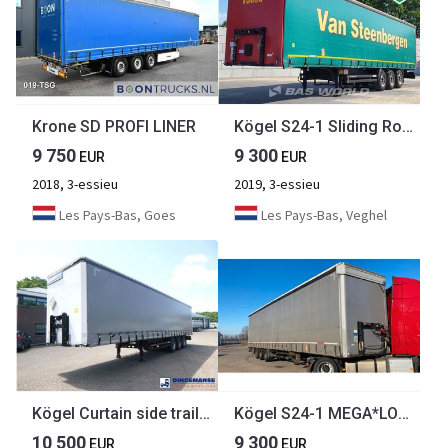
Krone SD PROFI LINER
Kögel S24-1 Sliding Roof SAF
9 750
9 300
EUR
EUR
2018, 3-essieu
2019, 3-essieu
Les Pays-Bas, Goes
Les Pays-Bas, Veghel
Kögel Curtain side trailer
Kögel S24-1 MEGA*LOW*EDSCHA*SAF
10 500
9 300
EUR
EUR