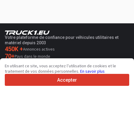
Votre plateforme de confiance pour véhicules utilitaires et
matériel depuis 2003
450K +
Annonces actives
70+
Pays dans le monde
36
Langues prises en charge
En utilisant ce site, vous acceptez l’utilisation de cookies et le
traitement de vos données personnelles.
En savoir plus
4.7/5
Trustpilot
Accepter
Aux vendeurs
Contacter
Services de promotion
Tarifs aux services payants du site
Assistance