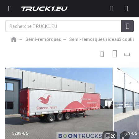
Semi-remorques
Semi-remorques rideaux couliss
9 750
EUR
Kögel SN 24
20