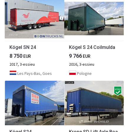
Kögel SN 24
Kögel S 24 Coilmulda
8 750
9 766
EUR
EUR
2017, 3-essieu
2016, 3-essieu
Les Pays-Bas, Goes
Pologne
Kögel S24
Krone SD Lift Axle Boards