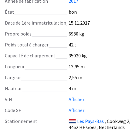
Année de fabrication
2017
État
bon
Date de 1ère immatriculation
15.11.2017
Propre poids
6980 kg
Poids total à charger
42 t
Capacité de chargement
35020 kg
Longueur
13,95 m
Largeur
2,55 m
Hauteur
4 m
VIN
Afficher
Code SH
Afficher
Stationnement
Les Pays-Bas
, Cookweg 2,
4462 HE Goes, Netherlands