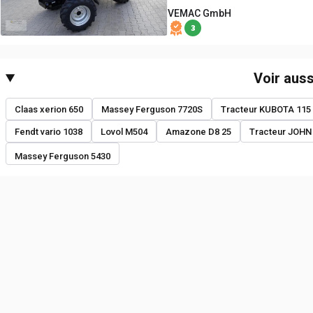
VEMAC GmbH
3
Voir auss
Claas xerion 650
Massey Ferguson 7720S
Tracteur KUBOTA 115
Fendt vario 1038
Lovol M504
Amazone D8 25
Tracteur JOHN
Massey Ferguson 5430