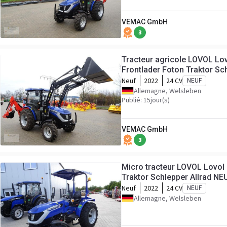
VEMAC GmbH
3
Tracteur agricole LOVOL Lo
Frontlader Foton Traktor S
Neuf
2022
24 CV
NEUF
Allemagne, Welsleben
Publié: 15jour(s)
VEMAC GmbH
3
Micro tracteur LOVOL Lovol
Traktor Schlepper Allrad NE
Neuf
2022
24 CV
NEUF
Allemagne, Welsleben