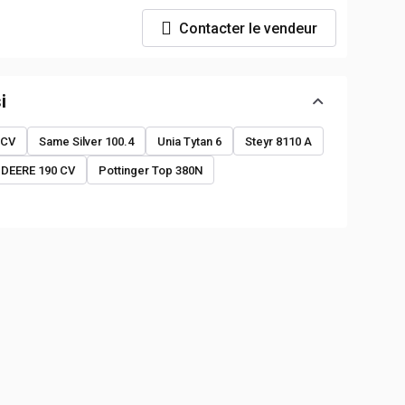
Contacter le vendeur
i
 CV
Same Silver 100.4
Unia Tytan 6
Steyr 8110 A
 DEERE 190 CV
Pottinger Top 380N