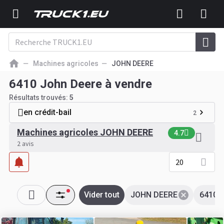
Machines agricoles
JOHN DEERE
6410 John Deere à vendre
Résultats trouvés:
5
en crédit-bail
2
Machines agricoles JOHN DEERE
4.7
2 avis
20
Vider tout
JOHN DEERE
6410