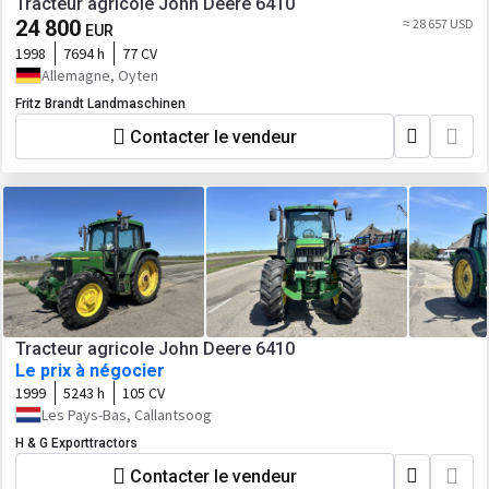
Tracteur agricole John Deere 6410
24 800
≈ 28 657 USD
EUR
1998
7694 h
77 CV
Allemagne, Oyten
Fritz Brandt Landmaschinen
Contacter le vendeur
Tracteur agricole John Deere 6410
Le prix à négocier
1999
5243 h
105 CV
Les Pays-Bas, Callantsoog
H & G Exporttractors
Contacter le vendeur