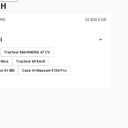
IH
995
10 800 EUR
i
Tracteur MAHINDRA 47 CV
 Nice
Tracteur 60 km/h
e IH 485
Case IH Maxxum 5150 Pro