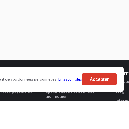
urs
Aux acheteurs
Infor
Accepter
tement de vos données personnelles.
En savoir plus
 promotion
Avis sur les marques
À prop
rvices payants du
Spécifications et données
Blog
techniques
Informa
Salons
Vende
Crédit-bail
Flux R