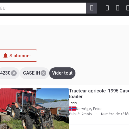
S'abonner
4230
CASE IH
Vider tout
Tracteur agricole 1995 Case
loader.
1995
Norvège, Feios
Publié: 2mois
Numéro de réfé