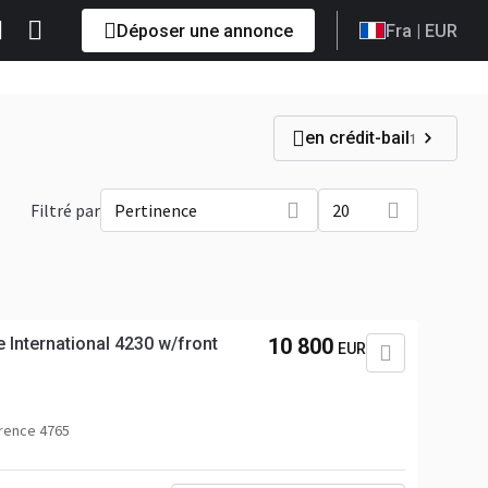
Déposer une annonce
Fra
| EUR
en crédit-bail
1
Filtré par
Pertinence
20
 International 4230 w/front
10 800
EUR
rence 4765