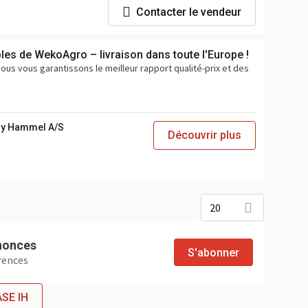
Contacter le vendeur
les de WekoAgro – livraison dans toute l'Europe !
ous vous garantissons le meilleur rapport qualité-prix et des
y Hammel A/S
Découvrir plus
20
nnonces
S'abonner
rences
ASE IH