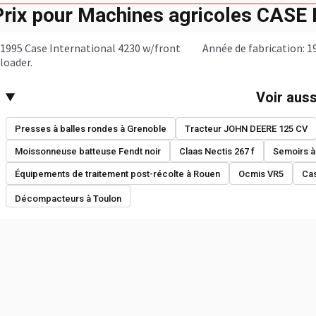
Prix pour Machines agricoles CASE 
1995 Case International 4230 w/front
année de fabrication: 1
loader.
Voir auss
Presses à balles rondes à Grenoble
Tracteur JOHN DEERE 125 CV
Moissonneuse batteuse Fendt noir
Claas Nectis 267 f
Semoirs à
Équipements de traitement post-récolte à Rouen
Ocmis VR5
Cas
Décompacteurs à Toulon