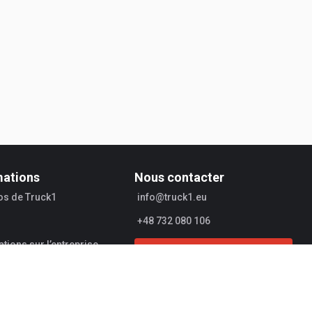
mations
Nous contacter
os de Truck1
info@truck1.eu
+48 732 080 106
tions sur l’entreprise
Commencer à vendre
urs
SS