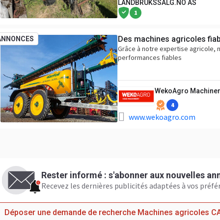
LANDBRUKSSALG.NO AS
1
Des machines agricoles fiab
ANNONCES
Grâce à notre expertise agricole, n
performances fiables
WekoAgro Machiner
4
www.wekoagro.com
Rester informé : s'abonner aux nouvelles a
Recevez les dernières publicités adaptées à vos préfé
Déposer une demande de recherche Machines agricoles C