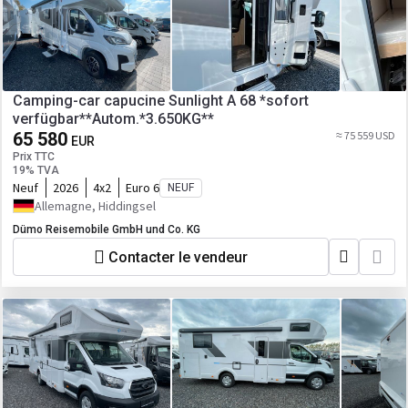
Camping-car capucine Sunlight A 68 *sofort
verfügbar**Autom.*3.650KG**
65 580
≈ 75 559 USD
EUR
Prix TTC
19% TVA
Neuf
2026
4x2
Euro 6
NEUF
Allemagne, Hiddingsel
Dümo Reisemobile GmbH und Co. KG
Contacter le vendeur