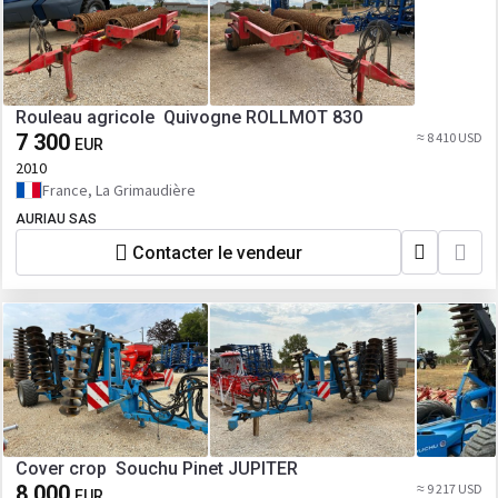
Rouleau agricole Quivogne ROLLMOT 830
7 300
≈ 8 410 USD
EUR
2010
France, La Grimaudière
AURIAU SAS
Contacter le vendeur
Cover crop Souchu Pinet JUPITER
8 000
≈ 9 217 USD
EUR