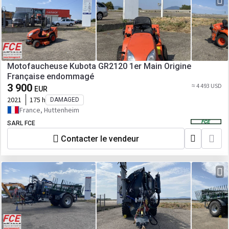
Motofaucheuse Kubota GR2120 1er Main Origine
Française endommagé
3 900
≈ 4 493 USD
EUR
2021
175 h
DAMAGED
France, Huttenheim
SARL FCE
Contacter le vendeur