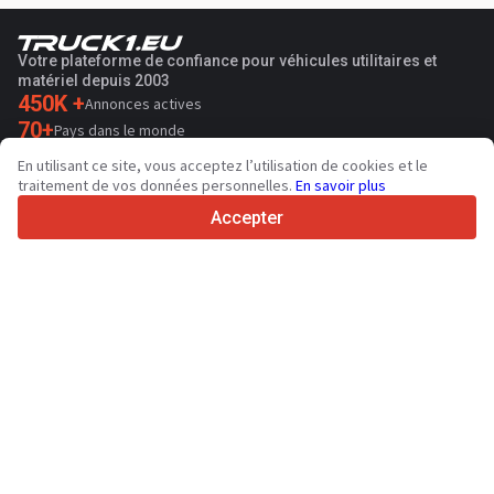
Votre plateforme de confiance pour véhicules utilitaires et
matériel depuis 2003
450K +
Annonces actives
70+
Pays dans le monde
36
Langues prises en charge
En utilisant ce site, vous acceptez l’utilisation de cookies et le
traitement de vos données personnelles.
En savoir plus
4.7/5
Trustpilot
Accepter
Aux vendeurs
Services de promotion
Tarifs aux services payants du site
Assistance
Aux acheteurs
Avis sur les marques