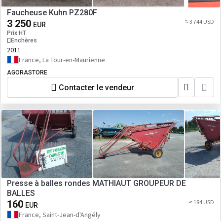
Faucheuse Kuhn PZ280F
3 250
≈ 3 744 USD
EUR
Prix HT
Enchères
2011
France, La Tour-en-Maurienne
AGORASTORE
Contacter le vendeur
Presse à balles rondes MATHIAUT GROUPEUR DE
BALLES
160
≈ 184 USD
EUR
France, Saint-Jean-d'Angély