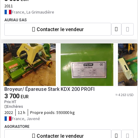
2011
France, La Grimaudière
AURIAU SAS
Contacter le vendeur
Broyeur/ Épareuse Stark KDX 200 PROFI
3 700
≈ 4 263 USD
EUR
Prix HT
Enchères
2022
12 h
Propre poids:
593000 kg
France, Javené
AGORASTORE
Contacter le vendeur