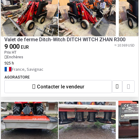
Valet de ferme Ditch-Witch DITCH WITCH ZHAN R300
9 000
≈ 10 369 USD
EUR
Prix HT
Enchères
925 h
France, Savignac
AGORASTORE
Contacter le vendeur