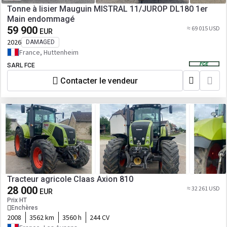
Tonne à lisier Mauguin MISTRAL 11/JUROP DL180 1er
Main endommagé
59 900
≈ 69 015 USD
EUR
2026
DAMAGED
France, Huttenheim
SARL FCE
Contacter le vendeur
Tracteur agricole Claas Axion 810
28 000
≈ 32 261 USD
EUR
Prix HT
Enchères
2008
3562 km
3560 h
244 CV