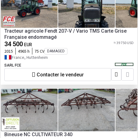
Tracteur agricole Fendt 207-V / Vario TMS Carte Grise
Française endommagé
34 500
≈ 39 750 USD
EUR
2015
4965 h
75 CV
DAMAGED
France, Huttenheim
SARL FCE
Contacter le vendeur
Bineuse NC CULTIVATEUR 340