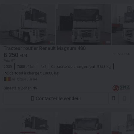
Tracteur routier Renault Magnum 480
8 250
≈ 9 532 USD
EUR
Prix HT
2005
768814 km
4x2
Capacité de chargement:
9933 kg
Poids total à charger:
18000 kg
Belgique, Bree
Smeets & Zonen NV
Contacter le vendeur