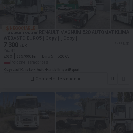
NÉGOCIABLE
Tracteur routier RENAULT MAGNUM 520 AUTOMAT KLIMA
WEBASTO EURO5 [ Copy ] [ Copy ]
7 300
≈ 8 435 USD
EUR
Prix HT
2010
1167000 km
Euro 5
520 CV
Pologne, Tarnobrzeg
Krzysztof Konefał - Auto-Handel ImportExport
Contacter le vendeur