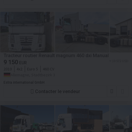
Tracteur routier Renault magnum 460 dxi Manual
9 150
≈ 10 572 USD
EUR
2010
4x2
Euro 5
460 CV
Allemagne, Stadtbezirk 3
Estra international GmbH
Contacter le vendeur