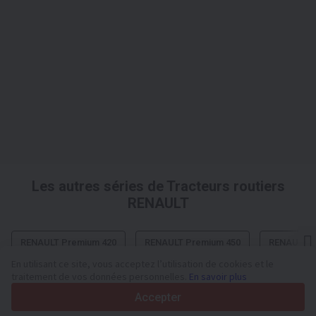
Les autres séries de Tracteurs routiers
RENAULT
RENAULT Premium 420
RENAULT Premium 450
RENAULT P
En utilisant ce site, vous acceptez l’utilisation de cookies et le
traitement de vos données personnelles.
En savoir plus
Accepter
Votre plateforme de confiance pour véhicules utilitaires et