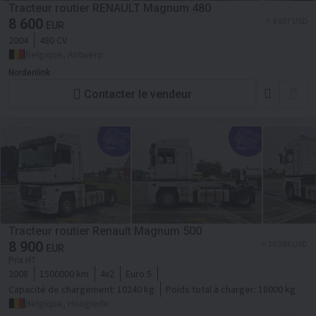
Tracteur routier RENAULT Magnum 480
8 600
≈ 9 937 USD
EUR
2004
480 CV
Belgique, Antwerp
Nordenlink
Contacter le vendeur
Tracteur routier Renault Magnum 500
8 900
≈ 10 283 USD
EUR
Prix HT
2008
1500000 km
4x2
Euro 5
Capacité de chargement:
10240 kg
Poids total à charger:
18000 kg
Belgique, Hooglede