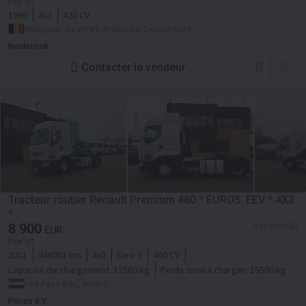
Prix HT
1996
4x2
420 CV
Belgique, Beveren-Kruibeke-Zwijndrecht
Nordenlink
Contacter le vendeur
Tracteur routier Renault Premium 460 * EURO5. EEV * 4X2
*
8 900
≈ 10 283 USD
EUR
Prix HT
2011
946001 km
4x2
Euro 5
460 CV
Capacité de chargement:
12560 kg
Poids total à charger:
19500 kg
Les Pays-Bas, Weurt
Prince B.V.