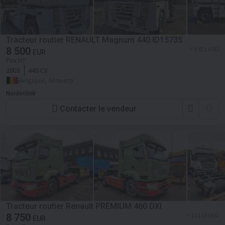
Tracteur routier RENAULT Magnum 440 ID1573S
8 500
≈ 9 821 USD
EUR
Prix HT
2003
440 CV
Belgique, Antwerp
Nordenlink
Contacter le vendeur
Tracteur routier Renault PREMIUM 460 DXI
8 750
≈ 10 110 USD
EUR