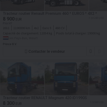
Tracteur routier Renault Premium 460 * EURO5 * 4X2 *
8 900
≈ 10 283 USD
EUR
Prix HT
2011
1100000 km
4x2
Euro 5
460 CV
Capacité de chargement:
12054 kg
Poids total à charger:
19000 kg
Les Pays-Bas, Weurt
Prince B.V.
Contacter le vendeur
Tracteur routier RENAULT Magnum 420 ID1990S
8 300
≈ 9 590 USD
EUR