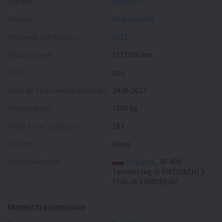
Marque
RENAULT
Modèle
Magnum 520
Année de fabrication
2012
Kilométrage
1217000 km
État
bon
Date de 1ère immatriculation
24.05.2012
Propre poids
7398 kg
Poids total à charger
18 t
Сouleur
blanc
Stationnement
Pologne
, 39-400
Tarnobrzeg ul PRZYJAZNI 3
STACJA EUROBENZ
Moteur/transmission