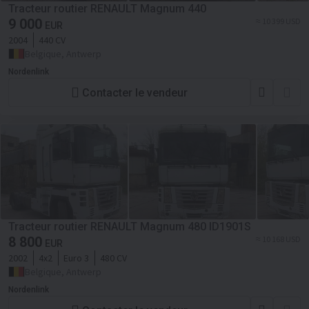
Tracteur routier RENAULT Magnum 440
9 000
≈ 10 399 USD
EUR
2004
440 CV
Belgique, Antwerp
Nordenlink
Contacter le vendeur
Tracteur routier RENAULT Magnum 480 ID1901S
8 800
≈ 10 168 USD
EUR
2002
4x2
Euro 3
480 CV
Belgique, Antwerp
Nordenlink