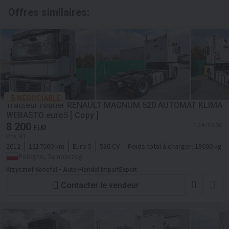
Offres similaires:
NÉGOCIABLE
Tracteur routier RENAULT MAGNUM 520 AUTOMAT KLIMA
WEBASTO euro5 [ Copy ]
8 200
≈ 9 475 USD
EUR
Prix HT
2012
1217000 km
Euro 5
530 CV
Poids total à charger:
18000 kg
Pologne, Tarnobrzeg
Krzysztof Konefał - Auto-Handel ImportExport
Contacter le vendeur