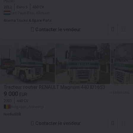
Prix HT
2012
Euro 5
460 CV
Les Pays-Bas, Alkmaar
Anema Trucks & Spare Parts
Contacter le vendeur
Tracteur routier RENAULT Magnum 440 ID1653
9 000
≈ 10 399 USD
EUR
2003
440 CV
Belgique, Antwerp
Nordenlink
Contacter le vendeur