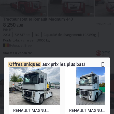
Tracteur routier Renault Magnum 440
8 250
≈ 9 532 USD
EUR
Prix HT
2005
735657 km
4x2
Capacité de chargement:
10239 kg
Poids total à charger:
18000 kg
Belgique, Bree
Smeets & Zonen NV
Contacter le vendeur
Offres uniques
aux
prix les plus bas!
RENAULT MAGNUM 520 AUTOMAT KLIMA WEBASTO EURO5 [ Copy ] [ Copy ]
RENAULT MAGNUM 520 AUTOMAT KLIMA WEBASTO euro5 [ Copy ]
Tracteur routier RENAULT Magnum 440 ID1970S