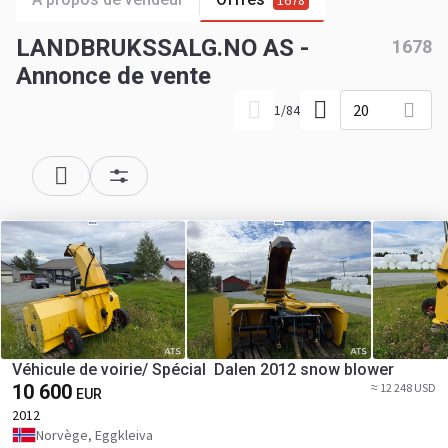
1678
LANDBRUKSSALG.NO AS -
1678
Annonce de vente
20
1
/
84
Véhicule de voirie/ Spécial Dalen 2012 snow blower
10 600
≈ 12 248 USD
EUR
2012
Norvège, Eggkleiva