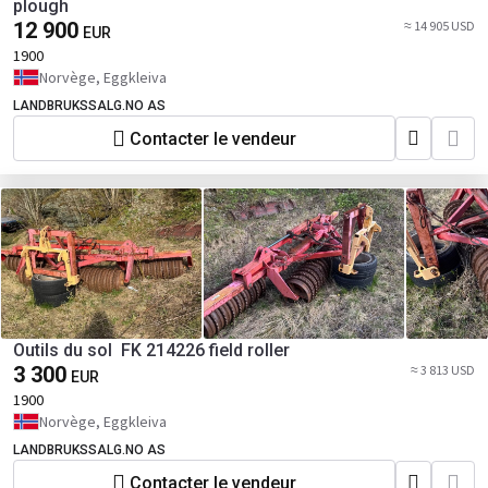
plough
12 900
≈ 14 905 USD
EUR
1900
Norvège, Eggkleiva
LANDBRUKSSALG.NO AS
Contacter le vendeur
Outils du sol FK 214226 field roller
3 300
≈ 3 813 USD
EUR
1900
Norvège, Eggkleiva
LANDBRUKSSALG.NO AS
Contacter le vendeur