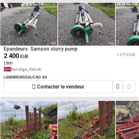
Epandeurs Samson slurry pump
2 400
≈ 2 773 USD
EUR
1900
Norvège, Rørvik
LANDBRUKSSALG.NO AS
Contacter le vendeur