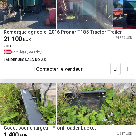
Remorque agricole 2016 Pronar T185 Tractor Trailer
21 100
≈ 24 380 USD
EUR
2016
Norvège, Vestby
LANDBRUKSSALG.NO AS
Contacter le vendeur
Godet pour chargeur Front loader bucket
1 400
≈ 1 617 USD
EUR