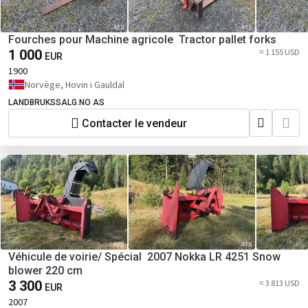
Fourches pour Machine agricole Tractor pallet forks
1 000
≈ 1 155 USD
EUR
1900
Norvège, Hovin i Gauldal
LANDBRUKSSALG.NO AS
Contacter le vendeur
Véhicule de voirie/ Spécial 2007 Nokka LR 4251 Snow
blower 220 cm
3 300
≈ 3 813 USD
EUR
2007