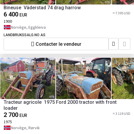
Bineuse Väderstad 74 drag harrow
6 400
≈ 7 395 USD
EUR
1900
Norvège, Eggkleiva
LANDBRUKSSALG.NO AS
Contacter le vendeur
Tracteur agricole 1975 Ford 2000 tractor with front
loader
2 700
≈ 3 119 USD
EUR
1975
Norvège, Rørvik