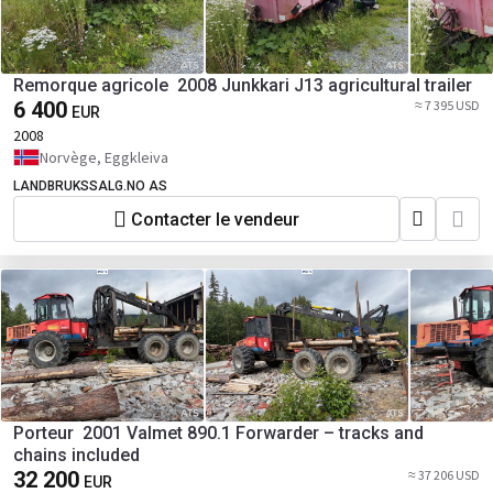
Remorque agricole 2008 Junkkari J13 agricultural trailer
6 400
≈ 7 395 USD
EUR
2008
Norvège, Eggkleiva
LANDBRUKSSALG.NO AS
Contacter le vendeur
Porteur 2001 Valmet 890.1 Forwarder – tracks and
chains included
32 200
≈ 37 206 USD
EUR